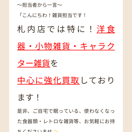
～担当者から一言～
「こんにちわ！雑貨担当です！
札内店では特に！
洋食
器・小物雑貨・キャラク
ター雑貨
を
中心に強化買取
しており
ます！
是非、ご自宅で眠っている、使わなくなっ
た食器類・レトロな雑貨等、お気軽にお持
ちくださいませ