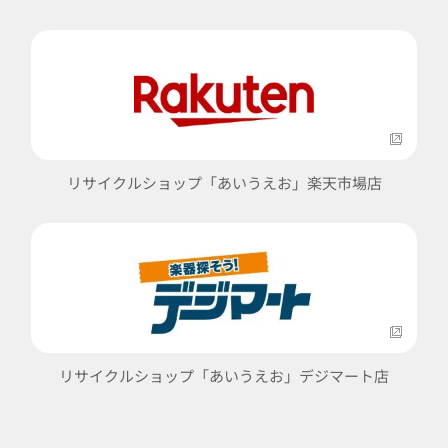
リサイクルショップ「あいうえお」楽天市場店
リサイクルショップ「あいうえお」デジマート店