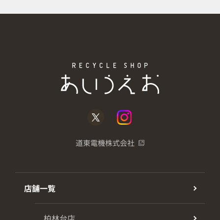
道東電機株式会社
店舗一覧
柏林台店