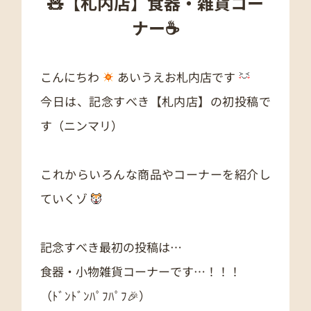
🧸【札内店】食器・雑貨コー
ナー☕
こんにちわ
あいうえお札内店です
今日は、記念すべき【札内店】の初投稿で
す（ニンマリ）
これからいろんな商品やコーナーを紹介し
ていくゾ
記念すべき最初の投稿は…
食器・小物雑貨コーナーです…！！！
（ﾄﾞﾝﾄﾞﾝﾊﾟﾌﾊﾟﾌ🎉）