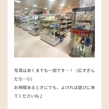
写真はあくまでも一部です…！（広すぎん
だろ…💦）
お時間あるときにでも、よければ遊びに来
てくださいね♪