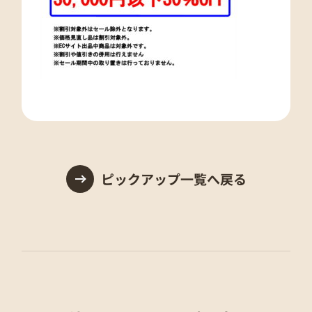
ピックアップ一覧へ戻る