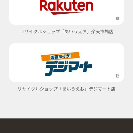
リサイクルショップ「あいうえお」楽天市場店
リサイクルショップ「あいうえお」デジマート店