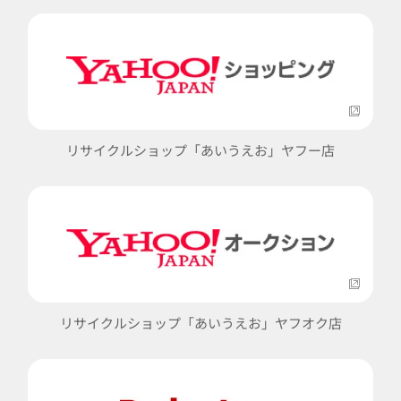
リサイクルショップ「あいうえお」ヤフー店
リサイクルショップ「あいうえお」ヤフオク店