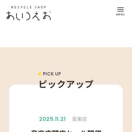
PICK UP
ピックアップ
音楽店
2025.11.21