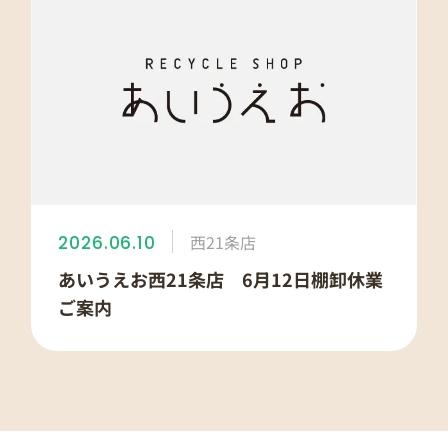
西21条店
2026.06.10
あいうえお西21条店 6月12日棚卸休業
ご案内