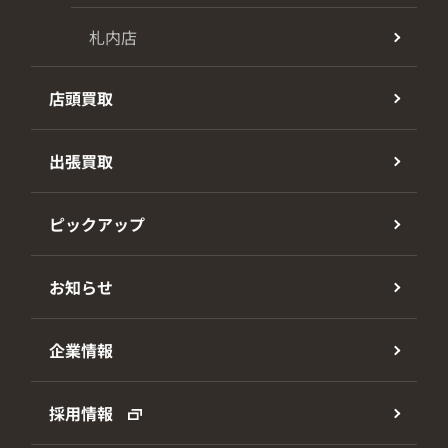
札内店
店頭買取
出張買取
ピックアップ
お知らせ
企業情報
採用情報